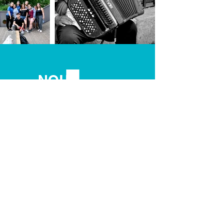
NOUS
CONTACTER
Une question? Contactez-nous !
Jeunesse Esneux - Tilff asbl
Avenue Montefiore 26A
4130 Esneux
0496 500 933
0499 885 613