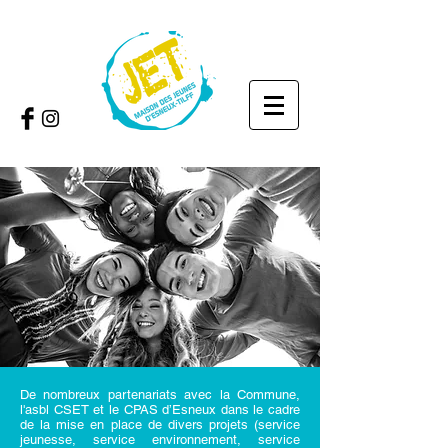
De nombreux partenariats avec la Commune,
l'asbl CSET et le CPAS d’Esneux dans le cadre
de la mise en place de divers projets (service
jeunesse, service environnement, service