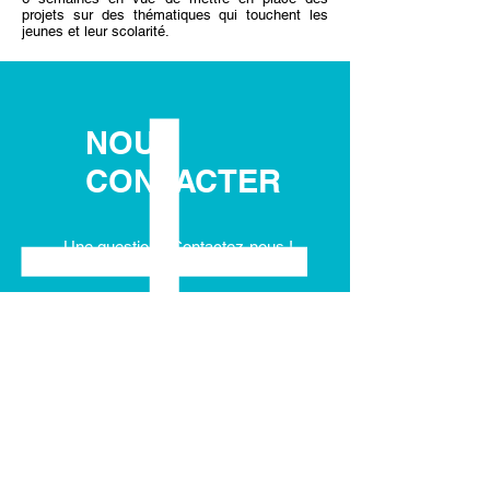
projets sur des thématiques qui touchent les
jeunes et leur scolarité.
NOUS
CONTACTER
Une question? Contactez-nous !
Jeunesse Esneux - Tilff asbl
Avenue Montefiore 26A
4130 Esneux
0496 500 933
0499 885 613
asbljet@gmail.com