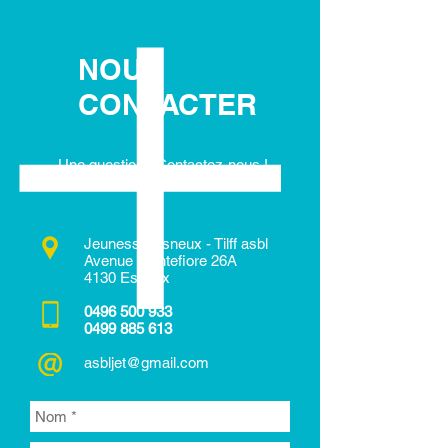
NOUS
CONTACTER
Une question? Contactez-nous !
Jeunesse Esneux - Tilff asbl
Avenue Montefiore 26A
4130 Esneux
0496 500 933
0499 885 613
asbljet@gmail.com